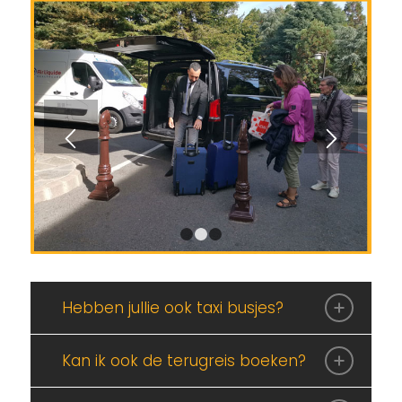
1
2
3
Hebben jullie ook taxi busjes?
Kan ik ook de terugreis boeken?