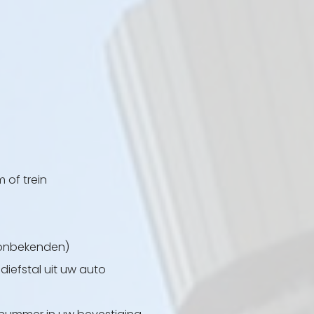
 of trein
n
t onbekenden)
iefstal uit uw auto