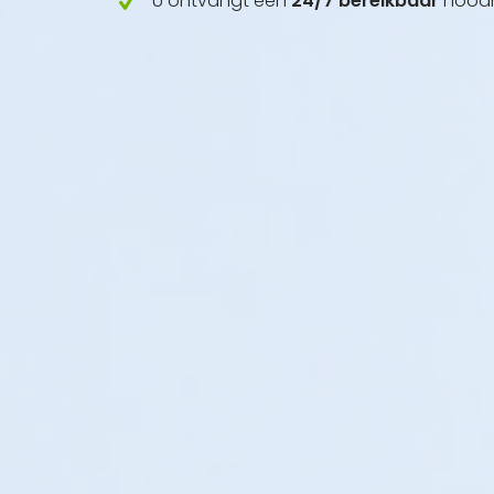
U ontvangt een
24/7 bereikbaar
noodn