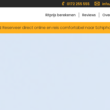
0172 255 555
info
Ritprijs berekenen
Reviews
Ove
 Reserveer direct online en reis comfortabel naar Schipho