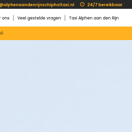
@alphenaandenrijnschipholtaxi.nl
24/7 bereikbaar
r ons
Veel gestelde vragen
Taxi Alphen aan den Rijn
l!